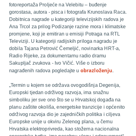
fotoreportaža Proljeće na Velebitu – buđenje
gorostasa, autora - pisca i fotografa Krunoslava Raca.
Dobitnica nagrade u kategoriji televizijskih radova je
Ana Trcol za prilog Podizanje razine mora i klimatske
promjene, koji je emitiran u emisiji Potraga na RTL
Televiziji. U kategoriji radijskih priloga nagradu je
dobila Tajana Petrović Čemeljić, novinarka HRT-a,
Radio Rijeke, za dokumentarnu radio dramu
Sakupljač zvukova - Ivo Vičić. Više o izboru
obrazloženju
nagrađenih radova pogledajte u
.
„
T
ermin u kojem se održava ovogodišnja Degenija,
Europski tjedan održivog razvoja, ima snažnu
simboliku jer
sve ono što se u Hrvatskoj događa na
planu zaštite okoliša, energetske tranzicije i općenito
održivog razvoja dio je zajedničkih politika i ciljeva
Europske unije u okviru Zelenog plana, u čemu
Hrvatska elektroprivreda, kao stožerna nacionalna