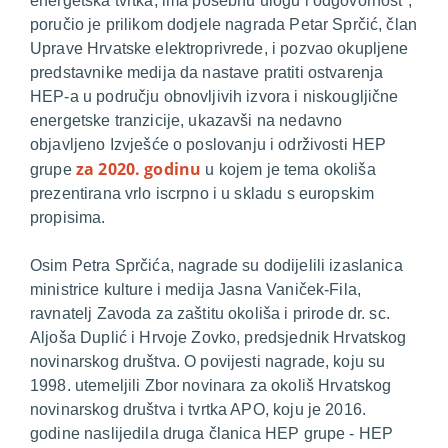
energetska tvrtka, ima posebnu ulogu i odgovornost
“,
poručio je prilikom dodjele nagrada Petar Sprčić, član
Uprave Hrvatske elektroprivrede, i pozvao okupljene
predstavnike medija da nastave pratiti ostvarenja
HEP-a u području obnovljivih izvora i niskougljične
energetske tranzicije, ukazavši na nedavno
objavljeno
Izvješće o poslovanju i održivosti HEP
za 2020. godinu
grupe
u kojem je tema okoliša
prezentirana vrlo iscrpno i u skladu s europskim
propisima.
Osim Petra Sprčića, nagrade su dodijelili izaslanica
ministrice kulture i medija Jasna Vaniček-Fila,
ravnatelj Zavoda za zaštitu okoliša i prirode dr. sc.
Aljoša Duplić i Hrvoje Zovko, predsjednik Hrvatskog
novinarskog društva. O povijesti nagrade, koju su
1998. utemeljili Zbor novinara za okoliš Hrvatskog
novinarskog društva i tvrtka APO, koju je 2016.
godine naslijedila druga članica HEP grupe - HEP