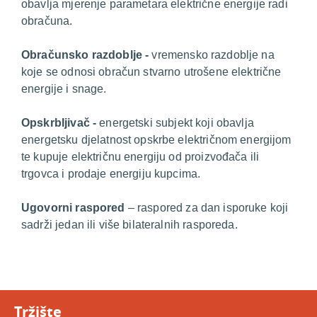
obavlja mjerenje parametara električne energije radi
obračuna.
O
bračunsko razdoblje -
vremensko razdoblje na
koje se odnosi obračun stvarno utrošene električne
energije i snage.
O
pskrbljivač -
energetski subjekt koji obavlja
energetsku djelatnost opskrbe električnom energijom
te kupuje električnu energiju od proizvođača ili
trgovca i prodaje energiju kupcima.
U
govorni raspored
– raspored za dan isporuke koji
sadrži jedan ili više bilateralnih rasporeda.
Tržište