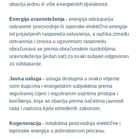
obavlja jednu ili više energetskih djelatnosti.
E
nergija uravnoteženja -
energija odstupanja
ostvarene proizvodnje ili isporuke električne energije
od prijavljenih rasporeda ostvarenja, a razlika između
ostvarenja i iznosa u ugovornom rasporedu
obračunava se prema obračunskim razdobljima
uravnoteženja (jedan sat) za svaki subjekt odgovoran
za odstupanje.
J
avna usluga -
usluga dostupna u svako vrijeme
svim kupcima i energetskim subjektima prema
reguliranoj cijeni i reguliranim uvjetima pristupa i
korištenja, koja se obavlja prema nače­lima javnosti
rada i nadzora tijela određenih zakonom.
K
ogeneracija -
istodobna proizvodnja električne i
toplinske energije u jedinstvenom procesu.