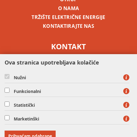
O NAMA
TRŽIŠTE ELEKTRIČNE ENERGIJE
KONTAKTIRAJTE NAS
KONTAKT
besplatni info telefon -
0800 5255
Ova stranica upotrebljava kolačiće
Nužni
Funkcionalni
Statistički
HEP OPSKRBA d.o.o. - član HEP grupe, Ulica grada Vukovara
37, 10000 Zagreb
Marketinški
tel: 0800 5255, fax: 01 63 22 409
OIB: 63073332379
Prihvaćam odabrane