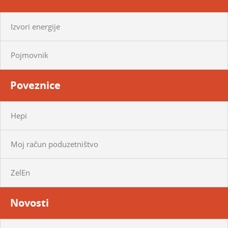
Izvori energije
Pojmovnik
Poveznice
Hepi
Moj račun poduzetništvo
ZelEn
Novosti