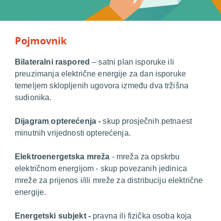
Pojmovnik
B
ilateralni raspored
– satni plan isporuke ili
preuzimanja električne energije za dan isporuke
temeljem sklopljenih ugovora između dva tržišna
sudionika.
D
ijagram opterećenja -
skup prosječnih petnaest
minutnih vrijednosti opterećenja.
E
lektroenergetska mreža
- mreža za opskrbu
električnom energijom - skup povezanih jedinica
mreže za prijenos i/ili mreže za distribuciju električne
energije.
E
nergetski subjekt -
pravna ili fizička osoba koja