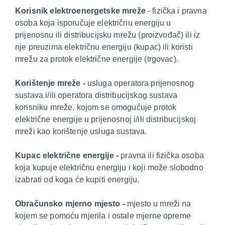
K
orisnik elektroenergetske mreže
- fizička i pravna
osoba koja isporučuje električnu energiju u
prijenosnu ili distribucijsku mrežu (proizvođač) ili iz
nje preuzima električnu energiju (kupac) ili koristi
mrežu za protok električne energije (trgovac).
K
orištenje mreže -
usluga operatora prijenosnog
sustava i/ili operatora distribucijskog sustava
korisniku mreže, kojom se omogućuje protok
električne energije u prijenosnoj i/ili distribucijskoj
mreži kao korištenje usluga sustava.
K
upac električne energije -
pravna ili fizička osoba
koja kupuje električnu energiju i koji može slobodno
izabrati od koga će kupiti energiju.
O
bračunsko mjerno mjesto -
mjesto u mreži na
kojem se pomoću mjerila i ostale mjerne opreme