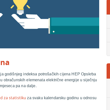
ena
a godišnjeg indeksa potrošačkih cijena HEP Opskrba
nu obračunskih elemenata električne energije u siječnju
mjeseca pa na dalje.
d za statistiku
za svaku kalendarsku godinu u odnosu