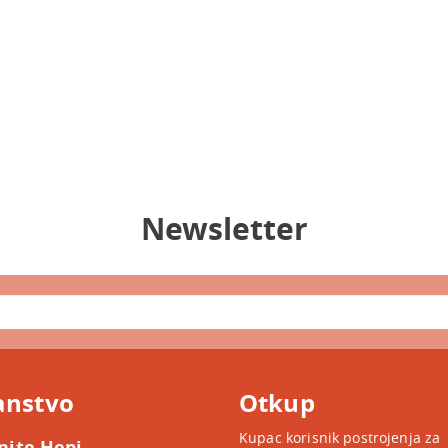
Newsletter
anstvo
Otkup
Kupac korisnik postrojenja za
nite Hepi