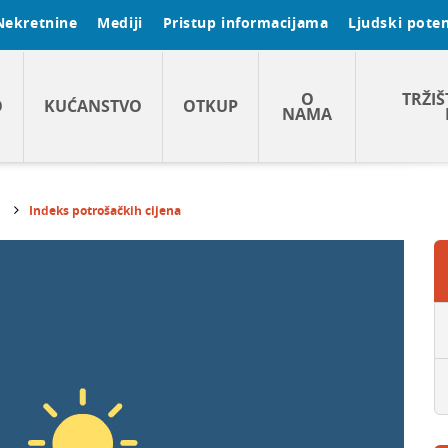
Nekretnine
Mediji
Pristup informacijama
Ljudski poten
O
TRŽIŠ
O
KUĆANSTVO
OTKUP
NAMA
Indeks potrošačkih cijena