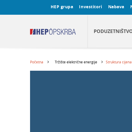
HEP grupa
Investitori
Nabava
PODUZETNIŠTV
Početna
Tržište električne energije
Struktura cijena