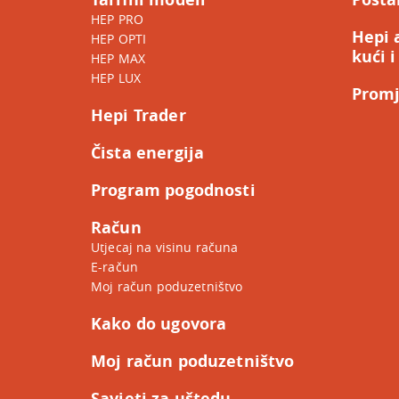
HEP PRO
Hepi 
HEP OPTI
kući i
HEP MAX
HEP LUX
Promj
Hepi Trader
Čista energija
Program pogodnosti
Račun
Utjecaj na visinu računa
E-račun
Moj račun poduzetništvo
Kako do ugovora
Moj račun poduzetništvo
Savjeti za uštedu