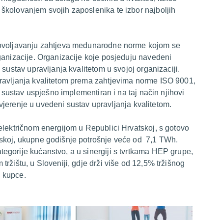
školovanjem svojih zaposlenika te izbor najboljih
dovoljavanju zahtjeva međunarodne norme kojom se
ganizacije. Organizacije koje posjeduju navedeni
sustav upravljanja kvalitetom u svojoj organizaciji.
ravljanja kvalitetom prema zahtjevima norme ISO 9001,
j sustav uspješno implementiran i na taj način njihovi
povjerenje u uvedeni sustav upravljanja kvalitetom.
električnom energijom u Republici Hrvatskoj, s gotovo
tskoj, ukupne godišnje potrošnje veće od 7,1 TWh.
egorije kućanstvo, a u sinergiji s tvrtkama HEP grupe,
ržištu, u Sloveniji, gdje drži više od 12,5% tržišnog
e kupce.​