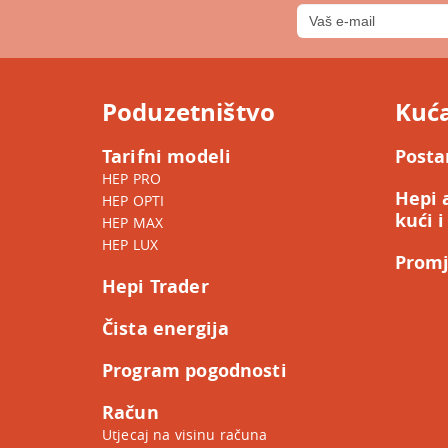
Poduzetništvo
Kuć
Tarifni modeli
Posta
HEP PRO
Hepi 
HEP OPTI
kući i
HEP MAX
HEP LUX
Promj
Hepi Trader
Čista energija
Program pogodnosti
Račun
Utjecaj na visinu računa