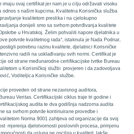
e imaju ovaj certifikat jer nam je u cilju održavati visoku
nju odnos s našim kupcima. Kvalitetna Korisnička služba
pravljanje kvalitetom preslika i na cjelokupno
avljanja donijeli smo sa svrhom potvrđivanja kvalitete
skrbe u Hrvatskoj. Želim pohvaliti napore djelatnika u
 ove potvrde kvalitetnog rada“, istaknula je Nada Podnar,
stigli potrebnu razinu kvalitete, djelatnici Korisničke
zivno radili na usklađivanju svih normi. Certifikat je
ije od strane međunarodne certifikacijske tvrtke Bureau
valitetom u Korisničkoj službi provjeren i da zadovoljava
ović, Voditeljica Korisničke službe.
ikacije proveden od strane nezavisnog auditora,
eau Veritas. Certifikacijski ciklus traje tri godine i
rtifikacijskog audita te dva godišnja nadzorna audita
ne sa svrhom potvrde kontinuirane provedbe i
kvalitetom Norma 9001 zahtjeva od organizacije da svoj
t mjerenja djelotvornosti poslovnih procesa, primjenu
mogućnosti da usluga ne oscilira u kvaliteti, lakše