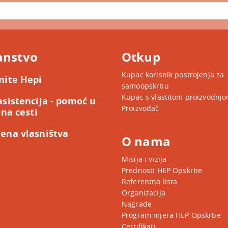
anstvo
Otkup
Kupac korisnik postrojenja za
nite Hepi
samoopskrbu
Kupac s vlastitom proizvodnj
asistencija - pomoć u
Proizvođač
 na cesti
ena vlasništva
O nama
Misija i vizija
Prednosti HEP Opskrbe
Referentna lista
Organizacija
Nagrade
Program mjera HEP Opskrbe
Certifikati