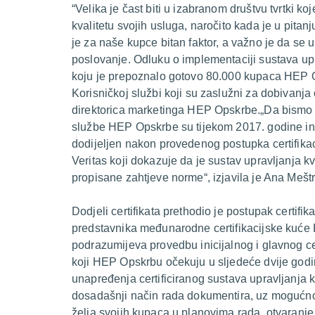
​“Velika je čast biti u izabranom društvu tvrtki koj
kvalitetu svojih usluga, naročito kada je u pita
je za naše kupce bitan faktor, a važno je da se u
poslovanje. Odluku o implementaciji sustava upr
koju je prepoznalo gotovo 80.000 kupaca HEP Op
Korisničkoj službi koji su zaslužni za dobivanja
direktorica marketinga HEP Opskrbe.„Da bismo po
službe HEP Opskrbe su tijekom 2017. godine inten
dodijeljen nakon provedenog postupka certifikac
Veritas koji dokazuje da je sustav upravljanja k
propisane zahtjeve norme“, izjavila je Ana Meštr
Dodjeli certifikata prethodio je postupak certif
predstavnika međunarodne certifikacijske kuće Bur
podrazumijeva provedbu inicijalnog i glavnog ce
koji HEP Opskrbu očekuju u sljedeće dvije godi
unapređenja certificiranog sustava upravljanja 
dosadašnji način rada dokumentira, uz mogućnos
želja svojih kupaca u planovima rada, otvaranje 