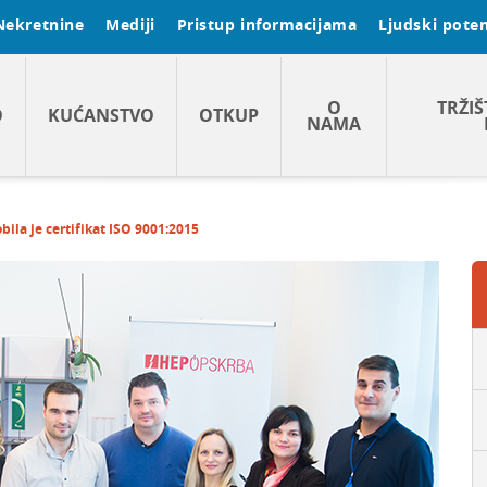
Nekretnine
Mediji
Pristup informacijama
Ljudski poten
O
TRŽIŠ
O
KUĆANSTVO
OTKUP
NAMA
ila je certifikat ISO 9001:2015