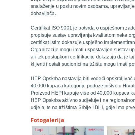
snalaženje u poslu novim osobama, upravljanje 
dobavljača.
Certifikat ISO 9001 je potvrda o uspješnom za
propisuje sustav upravljanja kvalitetom neke or
certifikat istim dokazuje uspješno implementiran 
Organizacije mogu imati uspostavljen sustav up
ali tek postupkom certifikacije dokazuju da je ta
klijenti i ostali sudionici na tržištu mogu imati 
HEP Opskrba nastavlja biti vodeći opskrbljivač 
40.000 kupaca kategorije poduzetništvo u Hrva
Proizvod HEPI kupuje više od 40.000 kupaca kat
HEP Opskrba aktivno sudjeluje i na regionalnom t
udjela, te na tržištima Srbije i BiH, gdje ima prv
Fotogalerija