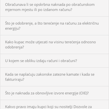
Obračunava li se opskrbna naknada po obračunskom
mjernom mjestu ili po izdanom računu?
Što je odobrenje, a što terećenje na računu za električnu
energiju?
Kako kupac može utjecati na visinu terećenja odnosno
odobrenja?
U kojem se obliku izdaju računi i obračuni?
Kada se naplaćuju zakonske zatezne kamate i kada se
fakturiraju?
Što je naknada za obnovljive izvore energije (OIE)?
Kakvo pravo imaju kupci koji su nositelji Dozvole za