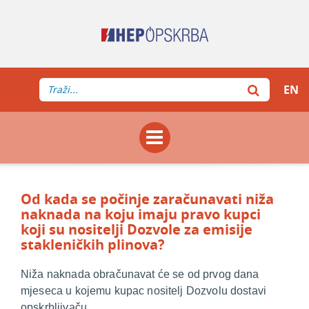
EN
Od kada se počinje zaračunavati niža
naknada na koju imaju pravo kupci
koji su nositelji Dozvole za emisije
stakleničkih plinova?
Niža naknada obračunavat će se od prvog dana
mjeseca u kojemu kupac nositelj Dozvolu dostavi
opskrbljivaču.