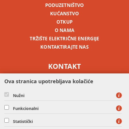
PODUZETNIŠTVO
KUĆANSTVO
OTKUP
O NAMA
TRŽIŠTE ELEKTRIČNE ENERGIJE
KONTAKTIRAJTE NAS
KONTAKT
besplatni info telefon -
0800 5255
Ova stranica upotrebljava kolačiće
Nužni
Funkcionalni
Statistički
HEP OPSKRBA d.o.o. - član HEP grupe, Ulica grada Vukovara